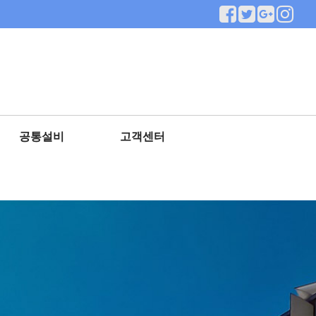
공통설비
고객센터
이송설비
공지사항
기타설비
질문과답변