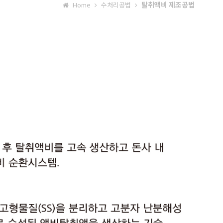
탈취액비 제조공법
Home
수처리공법