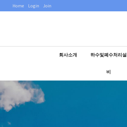
Home
Login
Join
회사소개
하수및폐수처리설
인사말
비
회사연혁
협잡물 처리기
특허 및 인증
스크린
주요실적현황
침사인양 및 세정기
공통설비