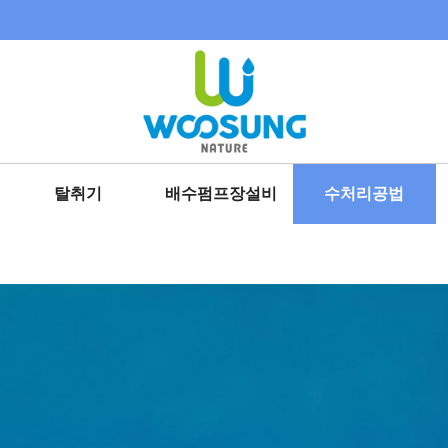
탈취기
배수펌프장설비
수처리공법
약액세정 탈취기
제진기
슬러지 감량화설비
습식촉매 탈취기
수문
비점오염 처리시설
바이오 탈취기
방류펌프
탈취액비 제조공법
가축분뇨 처리공법