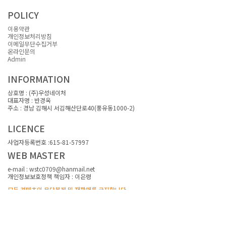
POLICY
이용약관
개인정보처리방침
이메일무단수집거부
온라인문의
Admin
INFORMATION
상호명 : (주)우성네이처
대표자명 : 반경옥
주소 : 경남 김해시 서김해산단로40(풍유동1000-2)
대표전화 : 055-332-2954~5
LICENCE
사업자등록번호 :615-81-57997
WEB MASTER
e-mail : wstc0709@hanmail.net
개인정보보호정책 책임자 : 이은령
모든 컨텐츠의 무단복제 및 재판매를 금지합니다.
Copyright(c) 2019~ by 독특한디자인 All Rights Reserved. Designed by
doctcdesign.com